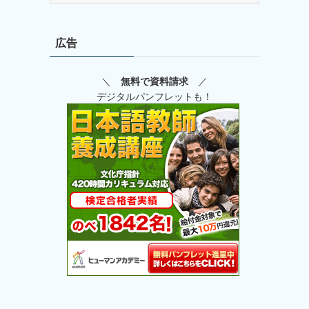
ゴ
リ
広告
ー
＼
無料で資料請求
／
デジタルパンフレットも！