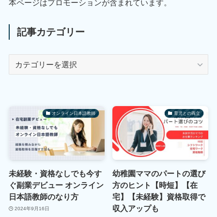
本ページはプロモーションが含まれています。
記事カテゴリー
記
事
カ
テ
ゴ
オンライン日本語教師
育児との両立
リ
ー
未経験・資格なしでも今す
幼稚園ママのパートの選び
ぐ副業デビュー オンライン
方のヒント【時短】【在
日本語教師のなり方
宅】【未経験】資格取得で
収入アップも
2024年9月16日