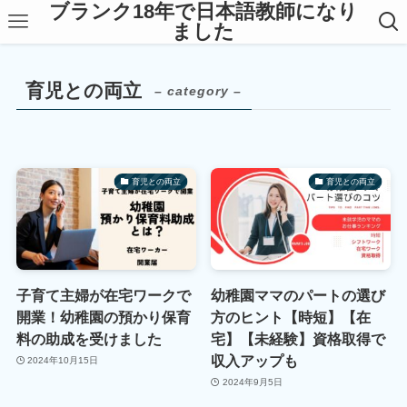
ブランク18年で日本語教師になり
ました
育児との両立
– category –
育児との両立
育児との両立
子育て主婦が在宅ワークで
幼稚園ママのパートの選び
開業！幼稚園の預かり保育
方のヒント【時短】【在
料の助成を受けました
宅】【未経験】資格取得で
収入アップも
2024年10月15日
2024年9月5日