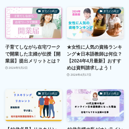
育児との両立
育児との両立
子育てしながら在宅ワーク
★女性に人気の資格ランキ
で開業した主婦が伝授【開
ング★日本語教師は何位？
業届】提出メリットとは？
【2024年4月最新】おすす
めは資料請求しよう！
2024年5月2日
2024年4月17日
育児との両立
育児との両立