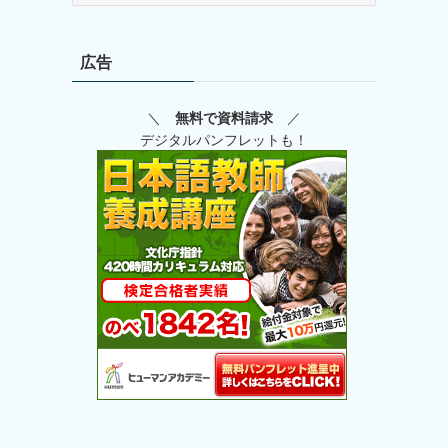
ゴ
リ
広告
ー
＼
無料で資料請求
／
デジタルパンフレットも！