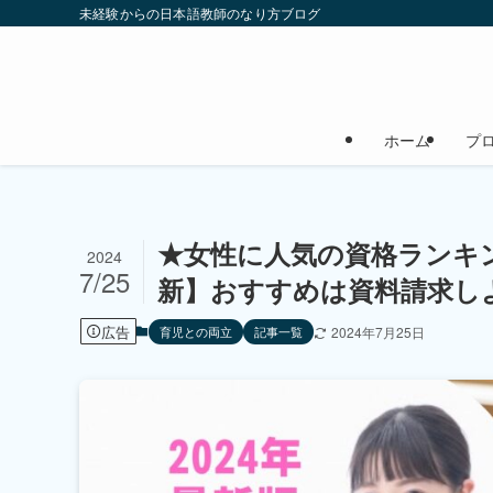
未経験からの日本語教師のなり方ブログ
ホーム
プ
★女性に人気の資格ランキン
2024
7/25
新】おすすめは資料請求し
広告
育児との両立
記事一覧
2024年7月25日